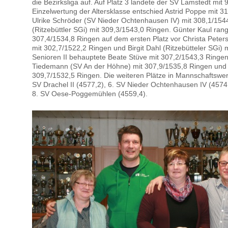
die Bezirksliga auf. Auf Platz 3 landete der SV Lamstedt mit
Einzelwertung der Altersklasse entschied Astrid Poppe mit 31
Ulrike Schröder (SV Nieder Ochtenhausen IV) mit 308,1/15
(Ritzebüttler SGi) mit 309,3/1543,0 Ringen. Günter Kaul rang
307,4/1534,8 Ringen auf dem ersten Platz vor Christa Peter
mit 302,7/1522,2 Ringen und Birgit Dahl (Ritzebütteler SGi) 
Senioren II behauptete Beate Stüve mit 307,2/1543,3 Ringen
Tiedemann (SV An der Höhne) mit 307,9/1535,8 Ringen und 
309,7/1532,5 Ringen. Die weiteren Plätze in Mannschaftswer
SV Drachel II (4577,2), 6. SV Nieder Ochtenhausen IV (4574
8. SV Oese-Poggemühlen (4559,4).