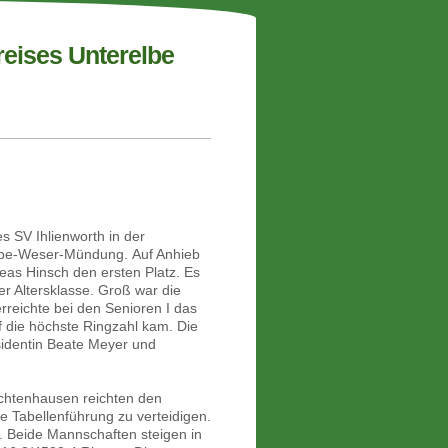
reises Unterelbe
s SV Ihlienworth in der
Elbe-Weser-Mündung.
Auf Anhieb
eas Hinsch den ersten Platz. Es
der Altersklasse. Groß war die
rreichte bei den Senioren I das
f die höchste Ringzahl kam. Die
äsidentin Beate Meyer und
Ochtenhausen reichten den
e Tabellenführung zu verteidigen.
. Beide Mannschaften steigen in