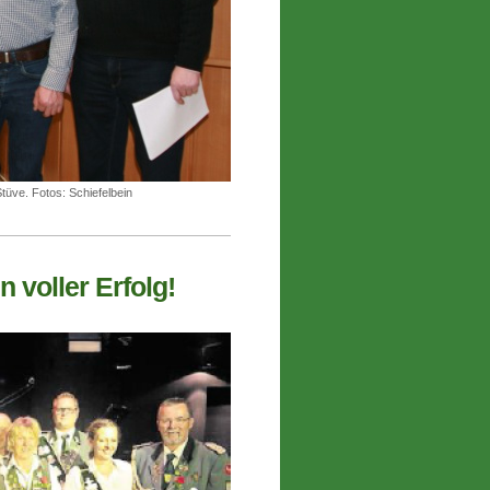
tüve. Fotos: Schiefelbein
 voller Erfolg!