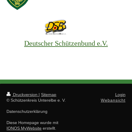
Deutscher Schützenbund e.V.
Druckversion
|
Sitemap
Login
© Schützenkreis Unterelbe e. V.
Webansicht
Datenschutzerklärung
Diese Homepage wurde mit
IONOS MyWebsite
erstellt.